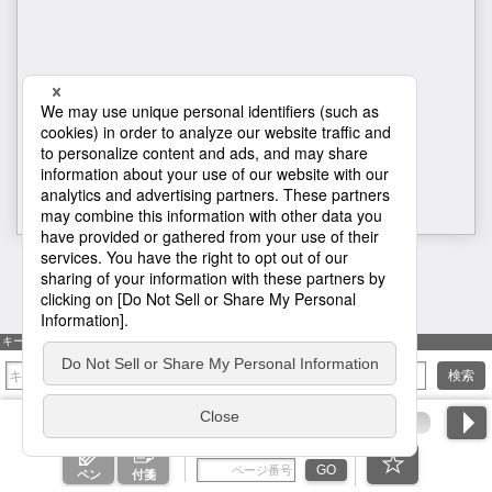
H1
キーワード検索
検索
ページ番号を入力
GO
ペン
付箋