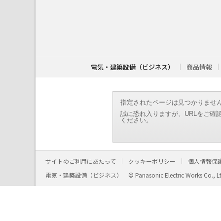
こ
こ
か
ら
本
文
で
す
電気・建築設備（ビジネス）
商品情報
。
指定されたページは見つかりませ
誠に恐れ入りますが、URLをご確
ください。
サイトのご利用にあたって
クッキーポリシー
個人情報保
電気・建築設備（ビジネス）
© Panasonic Electric Works Co., L