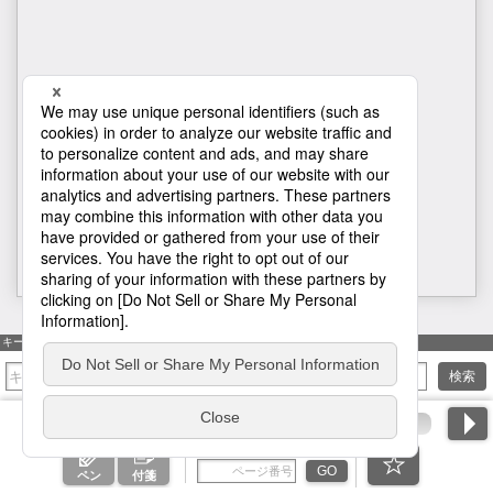
H1
キーワード検索
検索
ページ番号を入力
GO
ペン
付箋