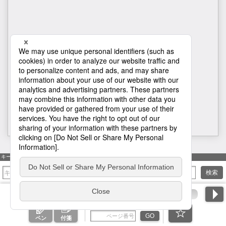
H1
キーワード検索
検索
ページ番号を入力
GO
ペン
付箋