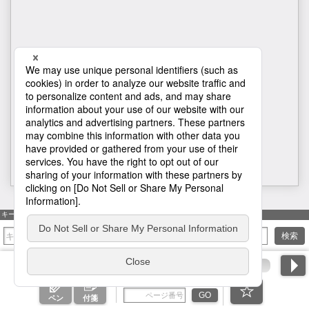
H1
キーワード検索
検索
ページ番号を入力
GO
ペン
付箋