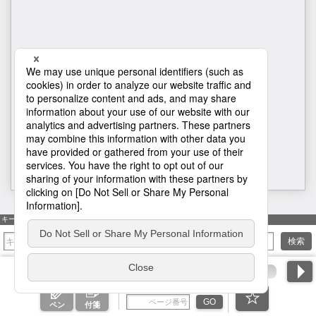
H1
キーワード検索
検索
ページ番号を入力
GO
ペン
付箋