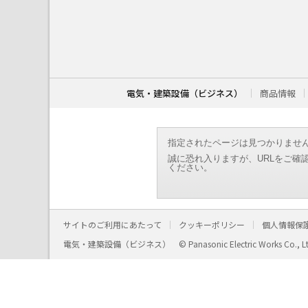
こ
こ
か
ら
本
文
で
す
電気・建築設備（ビジネス）
商品情報
。
指定されたページは見つかりませ
誠に恐れ入りますが、URLをご確
ください。
サイトのご利用にあたって
クッキーポリシー
個人情報保
電気・建築設備（ビジネス）
© Panasonic Electric Works Co., L