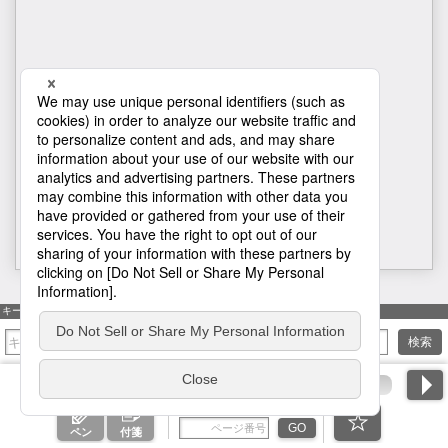
H1
キーワード検索
検索
ページ番号を入力
GO
ペン
付箋