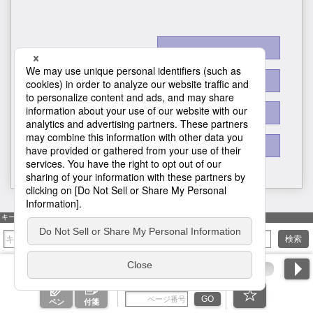
H1
キーワード検索
検索
ページ番号を入力
GO
ペン
付箋