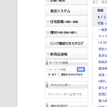
また、目
表紙
もくじ
寸法・
一般
サイ
i-X I
壁割
器具
部材
建築
逆梁
UBF
梁欠
マイバインダーは空です。
窓開
搬入