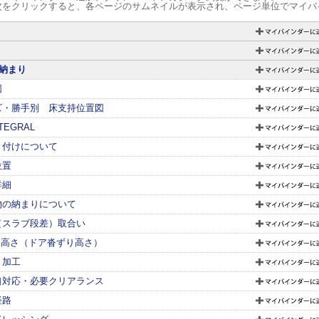
次をクリックすると、各ページのサムネイルが表示され、ページ単位でマイバ
納まり
図
ズ・勝手別 床支持位置図
NTEGRAL
り付けについて
位置
詳細
物の納まりについて
（スラブ段差）取合い
L 高さ（ドア沓ずり高さ）
き加工
口対応・必要クリアランス
経路