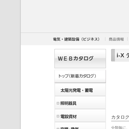
こ
こ
か
ら
本
文
で
す
電気・建築設備（ビジネス）
商品情報
。
i-
カタロ
分類毎に