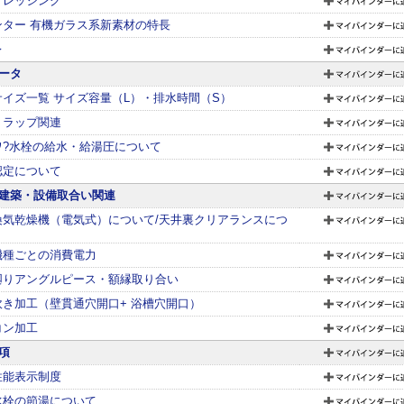
ドレッシング
ンター 有機ガラス系新素材の特長
レ
ータ
サイズ一覧 サイズ容量（L）・排水時間（S）
トラップ関連
ワ?水栓の給水・給湯圧について
認定について
建築・設備取合い関連
換気乾燥機（電気式）について/天井裏クリアランスにつ
機種ごとの消費電力
廻りアングルピース・額縁取り合い
炊き加工（壁貫通穴開口+ 浴槽穴開口）
コン加工
項
性能表示制度
水栓の節湯について