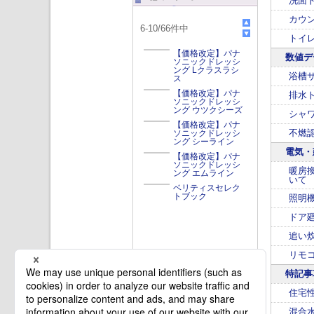
洗面
カウ
6
-
10
/
66
件中
トイ
【価格改定】パナ
数値デ
ソニックドレッシ
ング Lクラスラシ
浴槽
ス
【価格改定】パナ
排水
ソニックドレッシ
ング ウツクシーズ
シャ
【価格改定】パナ
不燃
ソニックドレッシ
ング シーライン
電気・
【価格改定】パナ
ソニックドレッシ
暖房
ング エムライン
いて
ベリティスセレク
トブック
照明
ドア
追い
リモ
特記事
住宅
混合