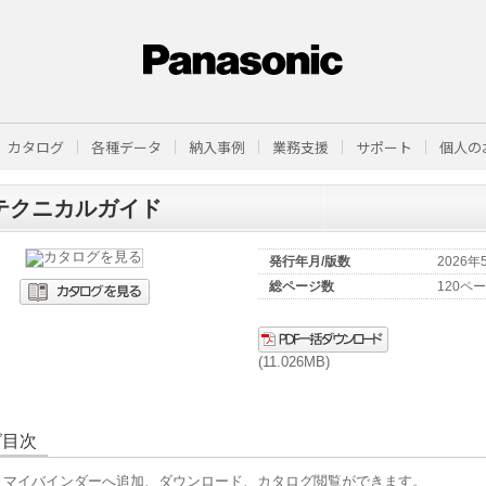
カタログ
各種データ
納入事例
業務支援
サポート
個人の
X テクニカルガイド
発行年月/版数
2026
総ページ数
120ペ
(11.026MB)
グ目次
、マイバインダーへ追加、ダウンロード、カタログ閲覧ができます。