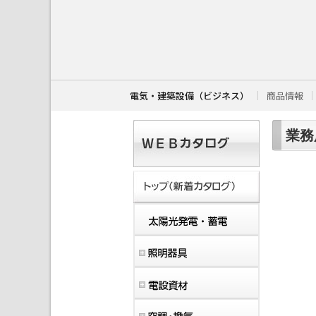
こ
こ
か
ら
本
文
で
す
電気・建築設備（ビジネス）
商品情報
。
業務