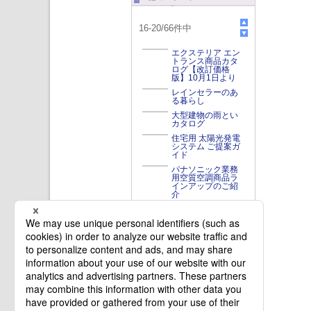
16
-
20
/
66
件中
エクステリア エン
トランス商品カタ
ログ【改訂価格
版】10月1日より
レインセラーのあ
る暮らし
大型建物の雨とい
カタログ
住宅用 太陽光発電
システム ご提案ガ
イド
パナソニック業務
用空質空調商品ラ
インアップのご紹
介