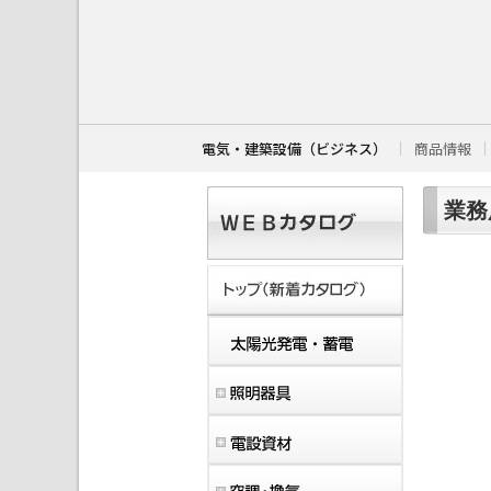
こ
こ
か
ら
本
文
で
す
電気・建築設備（ビジネス）
商品情報
。
業務