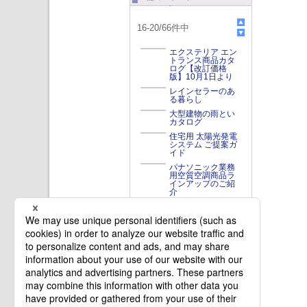
16
-
20
/
66
件中
エクステリア エン
トランス商品カタ
ログ【改訂価格
版】10月1日より
レインセラーのあ
る暮らし
大型建物の雨とい
カタログ
住宅用 太陽光発電
システム ご提案ガ
イド
パナソニック業務
用空質空調商品ラ
インアップのご紹
介