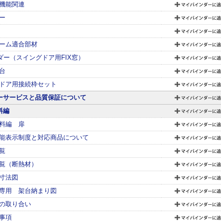
機能関連
ー
ーム適合部材
ダー（スイングドア用FIX窓）
台
ドア用接続枠セット
ーサービスと品質保証について
料編
料編 扉
能表示制度と対応商品について
覧
覧（断熱材）
寸法図
専用 架台納まり図
の取り合い
事項