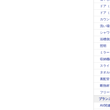
ドア（
ドア（
カウン
洗い場
シャワ
浴槽側
照明
ミラー
収納棚
スライ
タオル
裏配管
断熱材
フリー
プラン
AV関