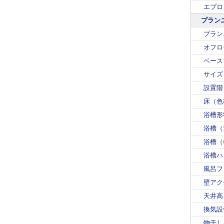
エプロ
プラン
プラン
オフロ
ベース
サイズ
設置階
床（色
浴槽形
浴槽（
浴槽（
浴槽ハ
風呂フ
壁アク
天井高
換気設
物干し