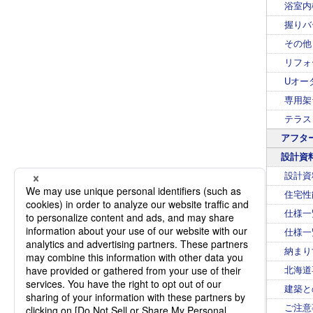
浴室内
握りバ
その他
リフォ
Uオー
専用架
テラス
アフタ
設計資
設計資
住宅性
仕様一
仕様一
納まり
北海道
建築と
ご注意