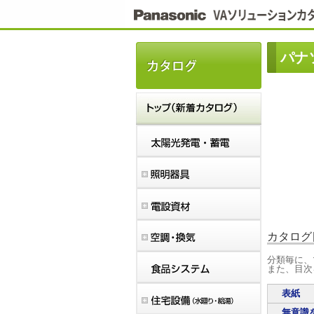
こ
こ
か
ら
本
パナ
文
で
す。
カタログ
分類毎に、
また、目次
表紙
無意識を