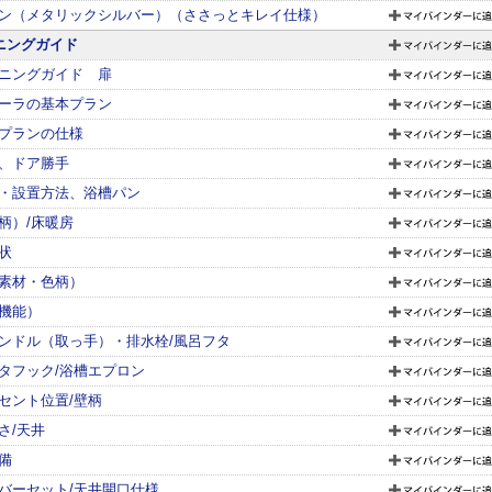
ン（メタリックシルバー）（ささっとキレイ仕様）
ニングガイド
ニングガイド 扉
ーラの基本プラン
プランの仕様
、ドア勝手
・設置方法、浴槽パン
柄）/床暖房
状
素材・色柄）
機能）
ンドル（取っ手）・排水栓/風呂フタ
タフック/浴槽エプロン
セント位置/壁柄
さ/天井
備
バーセット/天井開口仕様