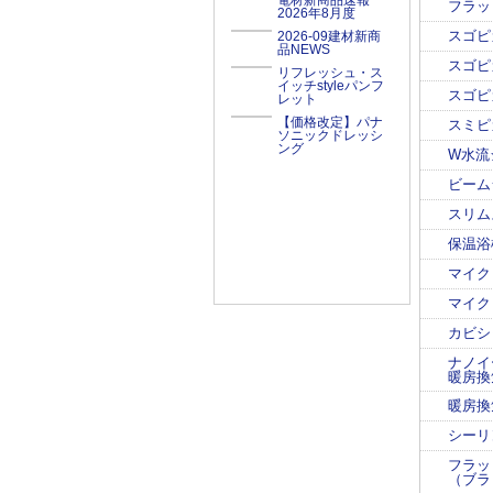
電材新商品速報
フラッ
2026年8月度
スゴピ
2026-09建材新商
品NEWS
スゴピ
リフレッシュ・ス
イッチstyleパンフ
スゴピ
レット
【価格改定】パナ
スミピ
ソニックドレッシ
ング
W水流
ビーム
スリム
保温浴
マイク
マイク
カビシ
ナノイ
暖房換
暖房換
シーリ
フラッ
（ブラ