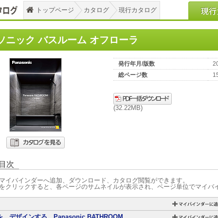
トップページ
カタログ
現行カタログ
ソニック バスルーム オフローラ
発行年月/版数
2
総ページ数
1
(32.22MB)
目次
マイバインダーへ追加、ダウンロード、カタログ閲覧ができます。
をクリックすると、各ページのサムネイルが表示され、ページ単位でマイバ
、デザインする Panasonic BATHROOM