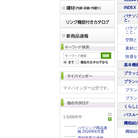
INDEX
パナソ
と。
パナソ
こと。
空間と
素材に
快適を
基本機
ブラッ
プラン
マイバインダーは空です。
プラン
プラン
くらし
バスル
1
-
5
/
66
件中
機能紹
ハウジング商品連
機能紹
絡 2026年8月度