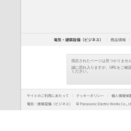
こ
こ
か
ら
本
文
で
す
電気・建築設備（ビジネス）
商品情報
。
指定されたページは見つかりませ
誠に恐れ入りますが、URLをご確
ください。
サイトのご利用にあたって
クッキーポリシー
個人情報保
電気・建築設備（ビジネス）
© Panasonic Electric Works Co., L