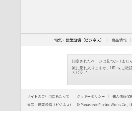
こ
こ
か
ら
本
文
で
す
電気・建築設備（ビジネス）
商品情報
。
指定されたページは見つかりませ
誠に恐れ入りますが、URLをご確
ください。
サイトのご利用にあたって
クッキーポリシー
個人情報保
電気・建築設備（ビジネス）
© Panasonic Electric Works Co., L