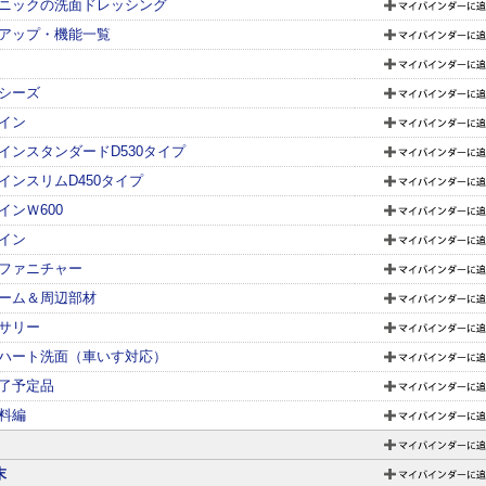
ニックの洗面ドレッシング
アップ・機能一覧
シーズ
イン
インスタンダードD530タイプ
インスリムD450タイプ
インＷ600
イン
ファニチャー
ーム＆周辺部材
サリー
ハート洗面（車いす対応）
了予定品
料編
末