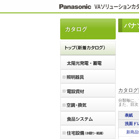
こ
こ
か
ら
本
パナ
文
で
す。
カタログ
分類毎に、
また、目次
表紙
洗面ド
新商品