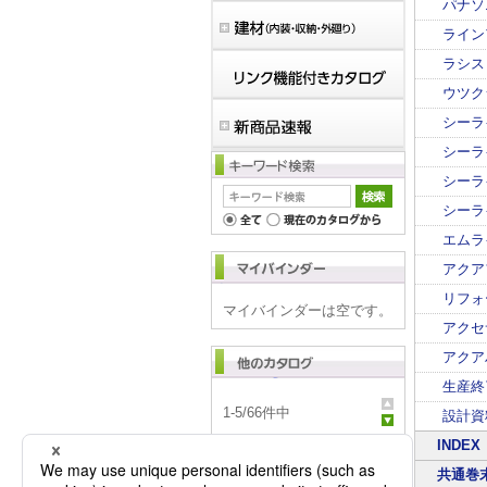
パナソ
ライン
ラシス
ウツク
シーラ
シーラ
シーラ
シーラ
エムラ
アクア
リフォ
マイバインダーは空です。
アクセ
アクア
生産終
1
-
5
/
66
件中
設計資
INDEX
ハウジング商品連
絡 2026年8月度
共通巻