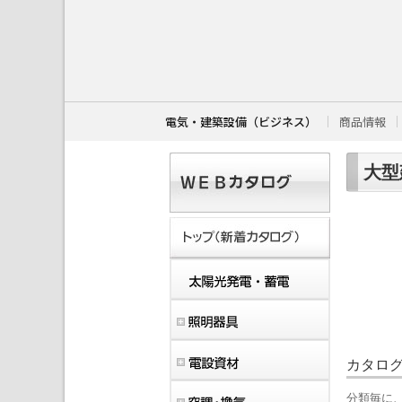
こ
こ
か
ら
本
文
で
す
電気・建築設備（ビジネス）
商品情報
。
大型
カタロ
分類毎に