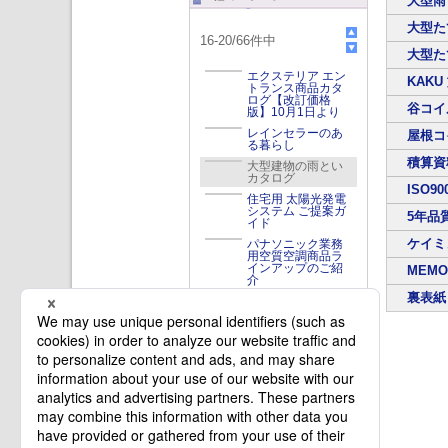
大型雨
大型たて
16
-
20
/
66
件中
大型たて
エクステリア エン
KAKU
トランス商品カタ
ログ【改訂価格
谷コイ
版】10月1日より
レインセラーのあ
屋根コ
る暮らし
積算資
大型建物の雨とい
カタログ
ISO90
住宅用 太陽光発電
システム ご提案ガ
5年品
イド
ケイミ
パナソニック業務
用空質空調商品ラ
インアップのご紹
MEMO
介
裏表紙