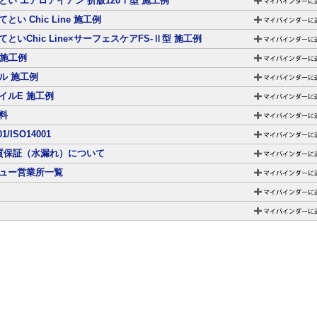
とい エアロアイアン 折版120Ⅰ型 施工例
とい Chic Line 施工例
といChic Line×サーフェスケアFS-Ⅱ型 施工例
 施工例
ル 施工例
イルE 施工例
料
01/ISO14001
質保証（水漏れ）について
ュー営業所一覧