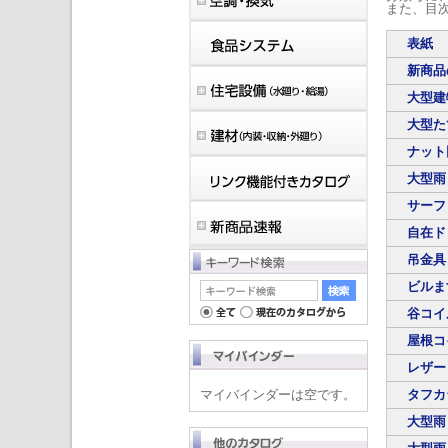
また、目
表紙
新商品
大型建
大型たて
ナット
大型雨
サーフ
自在ド
吊金具
ビルま
谷コイ
屋根コ
レザー
マイバインダーは空です。
タフカ
大型雨