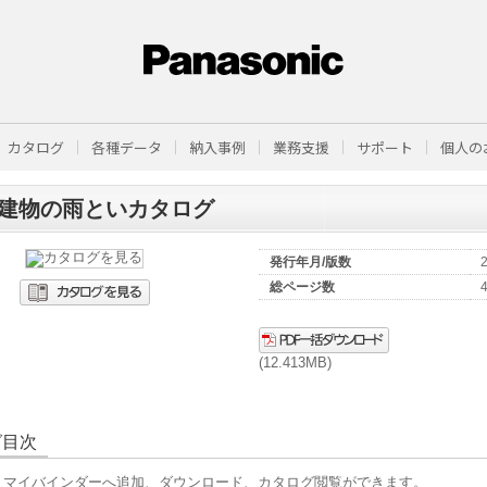
カタログ
各種データ
納入事例
業務支援
サポート
個人の
建物の雨といカタログ
発行年月/版数
総ページ数
(12.413MB)
グ目次
、マイバインダーへ追加、ダウンロード、カタログ閲覧ができます。