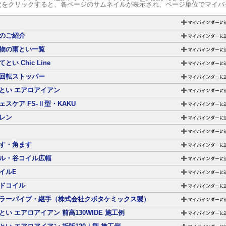
次をクリックすると、各ページのサムネイルが表示され、ページ単位でマイバ
のご紹介
物の雨とい一覧
とい Chic Line
回転ストッパー
とい エアロアイアン
ェスケア FS-Ⅱ型・KAKU
レン
す・角ます
ル・谷コイル広幅
イルE
ドコイル
ラーパイプ・継手（株式会社クボタケミックス製）
とい エアロアイアン 前高130WIDE 施工例