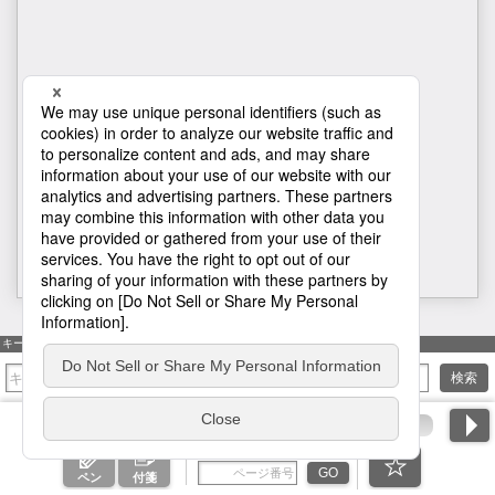
H1
キーワード検索
検索
ページ番号を入力
GO
ペン
付箋