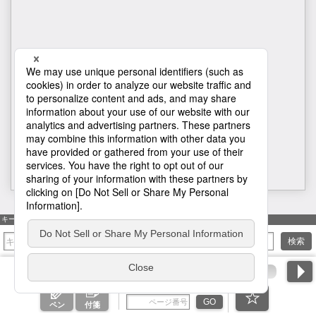
H1
キーワード検索
検索
ページ番号を入力
GO
ペン
付箋