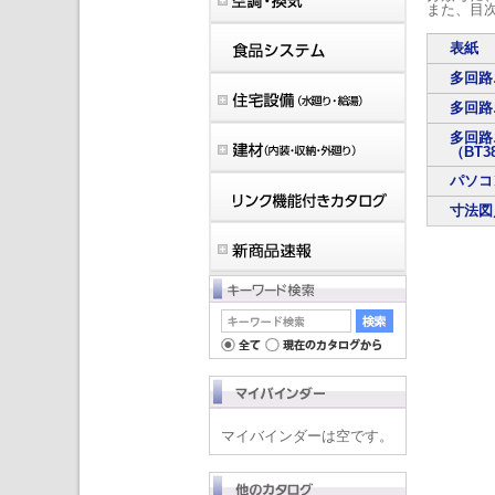
また、目
表紙
多回路
多回路
多回路
（BT3
パソコ
寸法図
マイバインダーは空です。