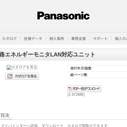
カタログ
各種データ
納入事例
業務支援
サポート
個人の
路エネルギーモニタLAN対応ユニット
発行年月/版数
総ページ数
(1.972MB)
グ目次
、マイバインダーへ追加、ダウンロード、カタログ閲覧ができます。