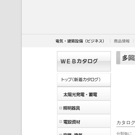
こ
こ
か
ら
本
文
で
す
電気・建築設備（ビジネス）
商品情報
。
多回
カタロ
分類毎に