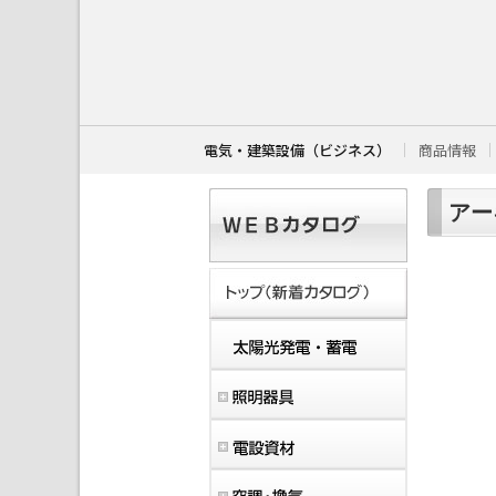
こ
こ
か
ら
本
文
で
す
電気・建築設備（ビジネス）
商品情報
。
アー