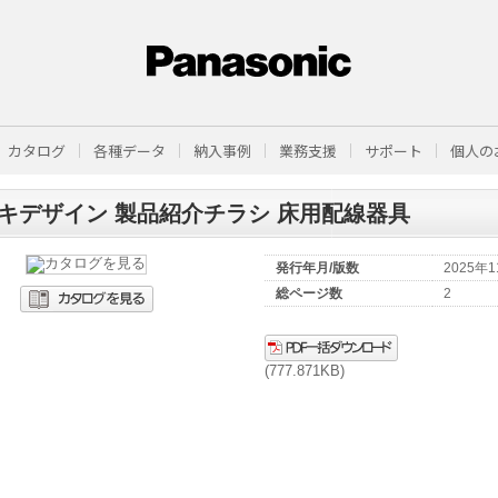
カタログ
各種データ
納入事例
業務支援
サポート
個人の
キデザイン 製品紹介チラシ 床用配線器具
発行年月/版数
2025年
総ページ数
2
(777.871KB)