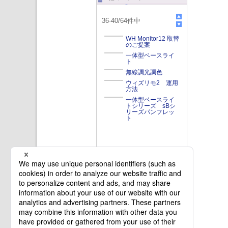
36
-
40
/
64
件中
WH Monitor12 取替
のご提案
一体型ベースライ
ト
無線調光調色
ウィズリモ2 運用
方法
一体型ベースライ
トシリーズ sBシ
リーズパンフレッ
ト