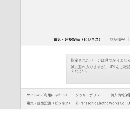
こ
こ
か
ら
本
文
で
す
電気・建築設備（ビジネス）
商品情報
。
指定されたページは見つかりませ
誠に恐れ入りますが、URLをご確
ください。
サイトのご利用にあたって
クッキーポリシー
個人情報保
電気・建築設備（ビジネス）
© Panasonic Electric Works Co., L