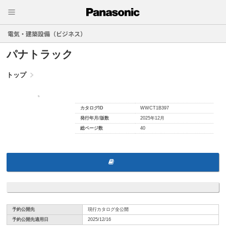
電気・建築設備（ビジネス）
パナトラック
トップ
カタログID
WWCT1B397
発行年月/版数
2025年12月
総ページ数
40
予約公開先
現行カタログ全公開
予約公開先適用日
2025/12/16