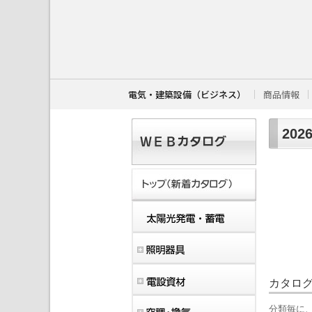
こ
こ
か
ら
本
文
で
す
電気・建築設備（ビジネス）
商品情報
。
20
カタロ
分類毎に