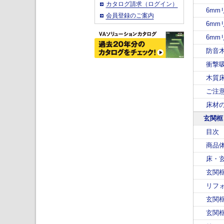
カタログ請求（ログイン）
6m
会員登録のご案内
6mm
6m
防音
衝撃
木質
ご注
床材
玄関框
目次
商品
床・
玄関
リフ
玄関
玄関