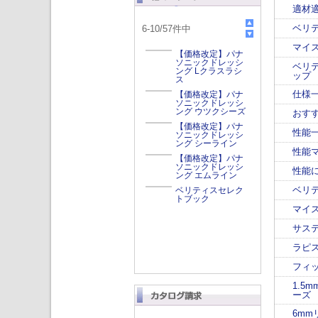
適材
ベリ
6
-
10
/
57
件中
マイ
【価格改定】パナ
ソニックドレッシ
ベリ
ング Lクラスラシ
ップ
ス
仕様
【価格改定】パナ
ソニックドレッシ
ング ウツクシーズ
おす
【価格改定】パナ
性能
ソニックドレッシ
ング シーライン
性能
【価格改定】パナ
ソニックドレッシ
性能
ング エムライン
ベリ
ベリティスセレク
トブック
マイ
サス
ラピ
フィ
1.5
ーズ
6mm