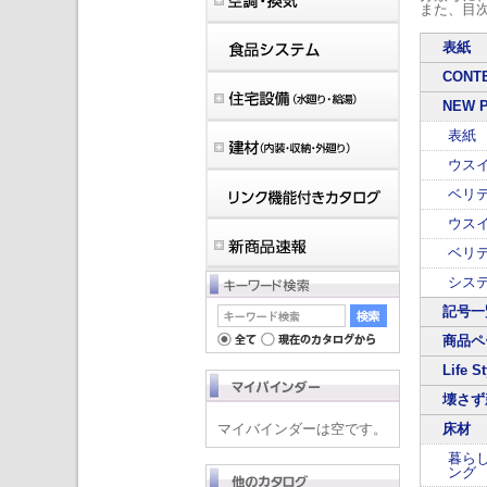
また、目
表紙
CONT
NEW 
表紙
ウス
ベリテ
ウスイ
ベリ
シス
記号一
商品ペ
Life St
壊さず
マイバインダーは空です。
床材
暮ら
ング