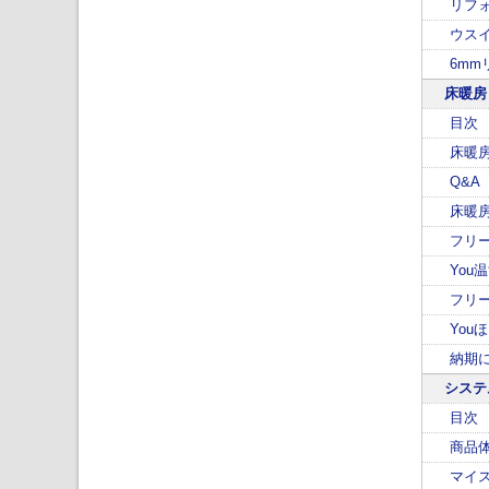
リフ
ウスイ
6mm
床暖房
目次
床暖
Q&A
床暖
フリ
You
フリー
You
納期
システ
目次
商品
マイ