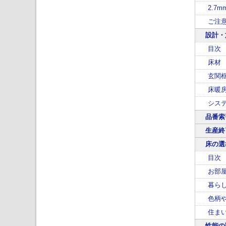
2.7
ご注
設計・
目次
床材
玄関
床暖
シス
品番索
生産終
床の選
目次
お部
暮ら
色柄
住ま
性能の