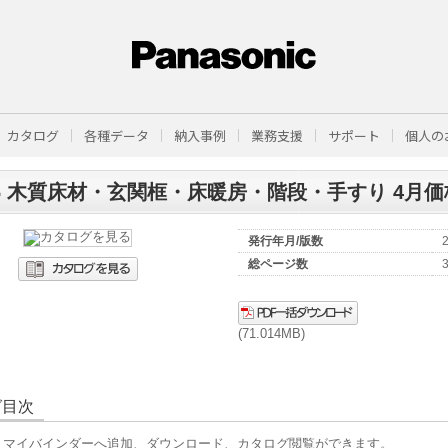
カタログ
各種データ
納入事例
業務支援
サポート
個人の
26 木質床材・玄関框・床暖房・階段・手すり 4月
発行年月/版数
総ページ数
(71.014MB)
グ目次
、マイバインダーへ追加、ダウンロード、カタログ閲覧ができます。