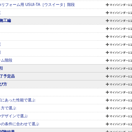
mmリフォーム用 USUI-TA［ウスイータ］階段
意
施工編
框
房
テム階段
引
了予定品
び方
屋にあった性能で選ぶ
し方で選ぶ
やデザインで選ぶ
いの条件に合わせて選ぶ
試験結果