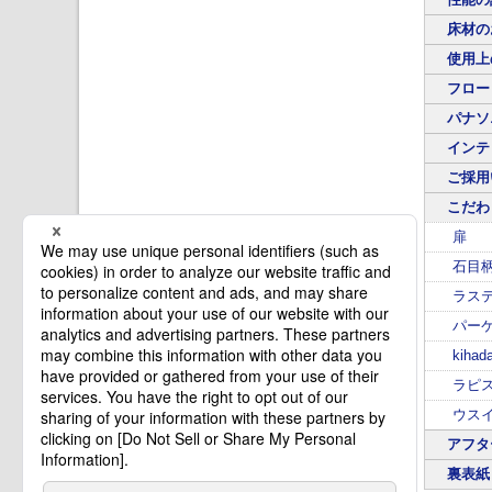
床材の
使用上
フロー
パナソ
インテ
ご採用
こだわ
扉
石目
ラス
パー
kihad
ラピ
ウス
アフタ
裏表紙