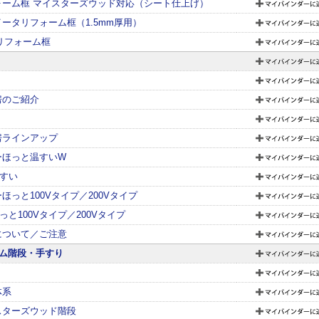
ォーム框 マイスターズウッド対応（シート仕上げ）
ータリフォーム框（1.5mm厚用）
リフォーム框
房のご紹介
房ラインアップ
ーほっと温すいW
温すい
ほっと100Vタイプ／200Vタイプ
ほっと100Vタイプ／200Vタイプ
について／ご注意
ム階段・手すり
体系
スターズウッド階段