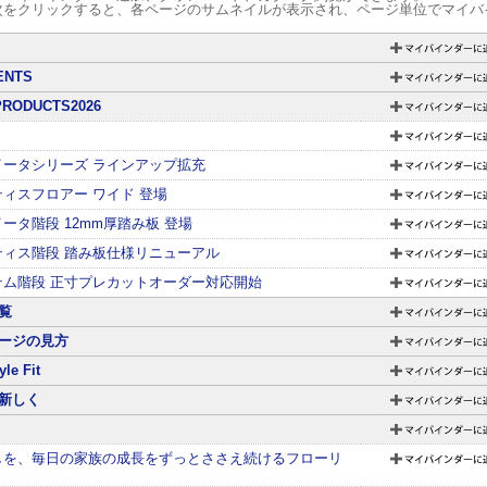
次をクリックすると、各ページのサムネイルが表示され、ページ単位でマイバ
ENTS
PRODUCTS2026
イータシリーズ ラインアップ拡充
ィスフロアー ワイド 登場
ータ階段 12mm厚踏み板 登場
ティス階段 踏み板仕様リニューアル
テム階段 正寸プレカットオーダー対応開始
覧
ージの見方
yle Fit
新しく
しを、毎日の家族の成長をずっとささえ続けるフローリ