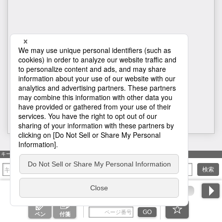
H1
キーワード検索
検索
ページ番号を入力
GO
ペン
付箋