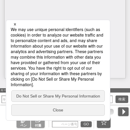
H1
キーワード検索
検索
ページ番号を入力
GO
ペン
付箋