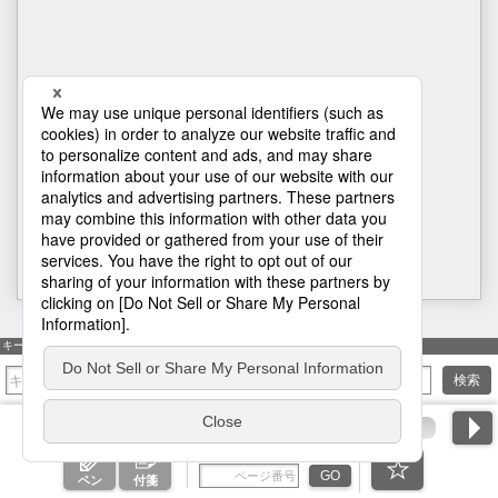
H1
キーワード検索
検索
ページ番号を入力
GO
ペン
付箋