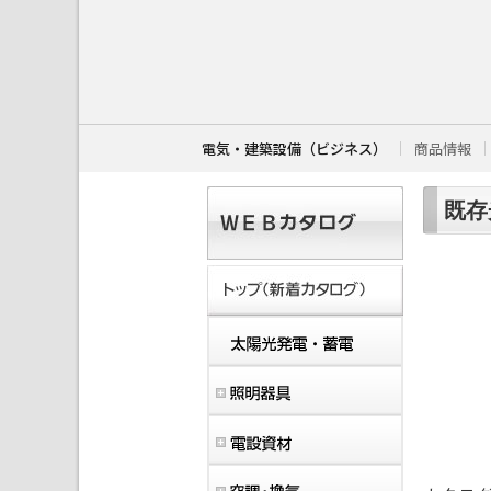
こ
こ
か
ら
本
文
で
す
電気・建築設備（ビジネス）
商品情報
。
既存