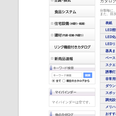
カタロ
分類毎に
また、目
表紙
LED
LED
LED
器具ま
ベース
スクエ
誘導灯
非常用
ダウン
スポッ
調光設
マイバインダーは空です。
メリハ
おすす