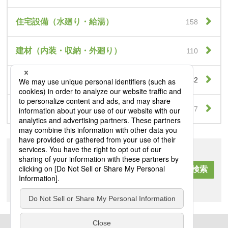
住宅設備（水廻り・給湯）
158
建材（内装・収納・外廻り）
110
リンク機能付きカタログ
42
新商品速報
7
キーワード検索
全て
現在のカテゴリから