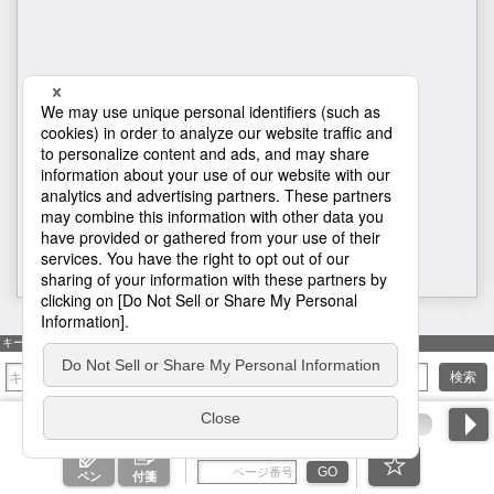
H1
キーワード検索
検索
ページ番号を入力
GO
ペン
付箋