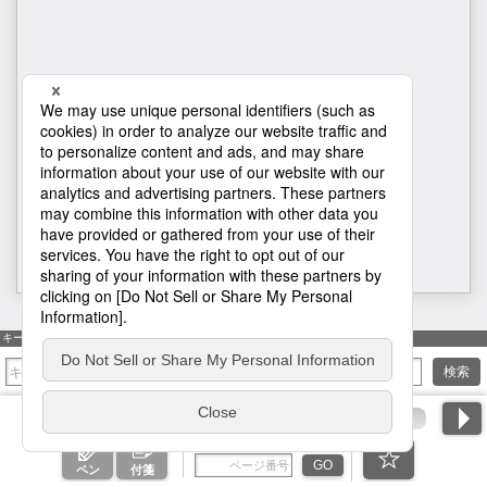
H1
キーワード検索
検索
ページ番号を入力
GO
ペン
付箋