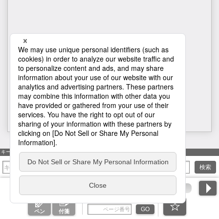
H1
キーワード検索
検索
ページ番号を入力
GO
ペン
付箋