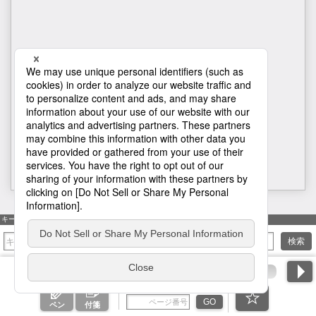
H1
キーワード検索
検索
ページ番号を入力
GO
ペン
付箋