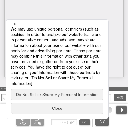
H1
キーワード検索
検索
ページ番号を入力
GO
ペン
付箋