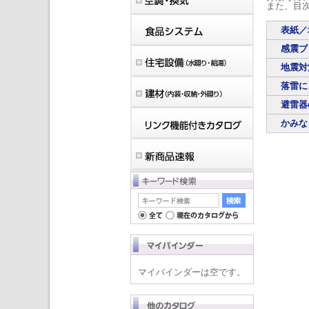
また、目
表紙／
感震ブ
地震対
落雷に
避雷器
かみな
マイバインダーは空です。