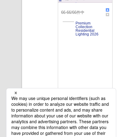
66
-
66
/
66
件中
Premium
Collection
Residential
Lighting 2026