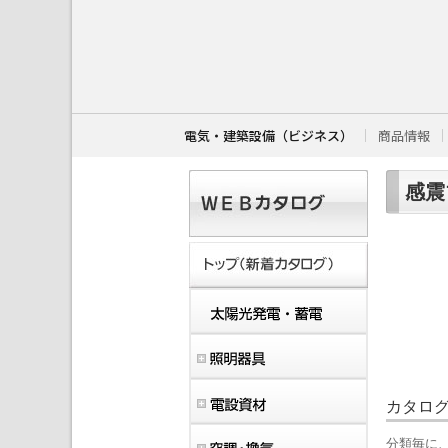
こ
こ
か
ら
本
文
で
す
電気・建築設備（ビジネス）
商品情報
。
感震
カタロ
分類毎に