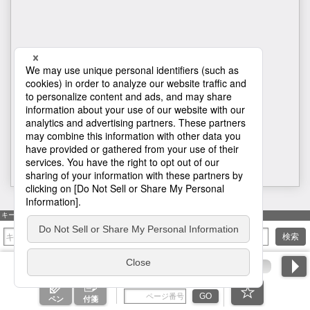
H1
キーワード検索
検索
ページ番号を入力
GO
ペン
付箋