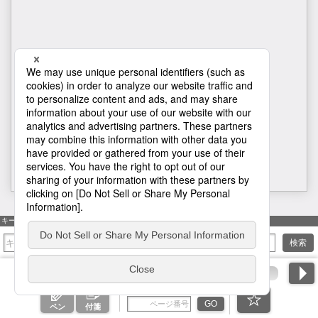
H1
キーワード検索
検索
ページ番号を入力
GO
ペン
付箋