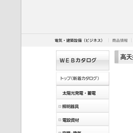
こ
こ
か
ら
本
文
で
す
電気・建築設備（ビジネス）
商品情報
。
高天