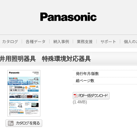
カタログ
各種データ
納入事例
業務支援
サポート
個人の
井用照明器具 特殊環境対応器具
発行年月/版数
総ページ数
(1.4MB)