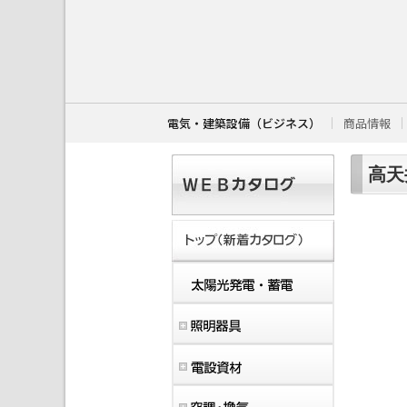
こ
こ
か
ら
本
文
で
す
電気・建築設備（ビジネス）
商品情報
。
高天