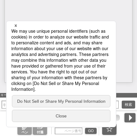
H1
キーワード検索
検索
ページ番号を入力
GO
ペン
付箋