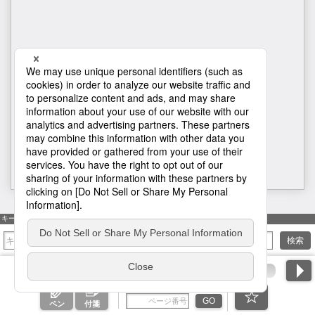
H1
キーワード検索
検索
ページ番号を入力
GO
ペン
付箋