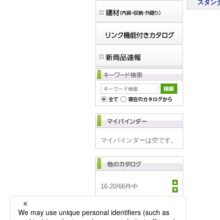
スタン
マイバインダーは空です。
16
-
20
/
66
件中
エクステリア エン
トランス商品カタ
ログ【改訂価格