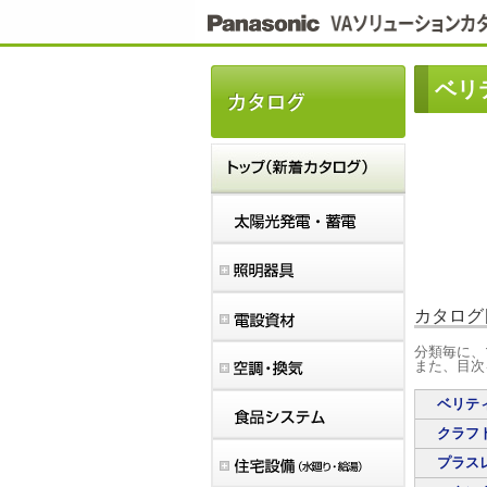
こ
こ
か
ら
本
ベリ
文
で
す。
カタログ
分類毎に、
また、目次
ベリテ
クラフ
プラス