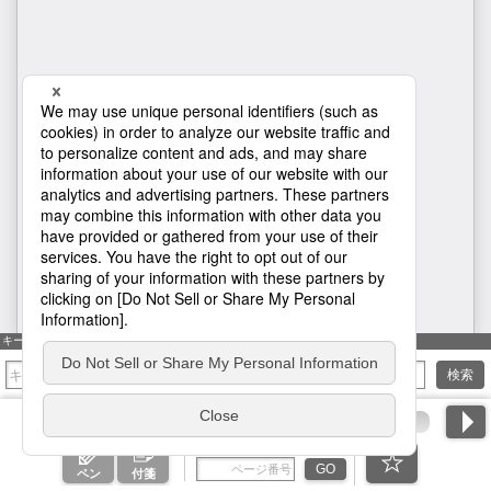
キーワード検索
H1
検索
ページ番号を入力
GO
ペン
付箋