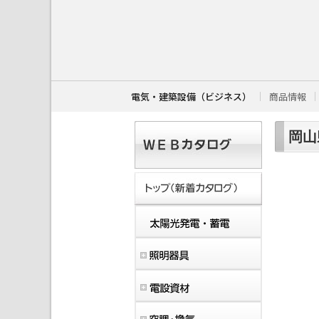
こ
こ
か
ら
本
文
で
す
電気・建築設備（ビジネス）
商品情報
。
岡山