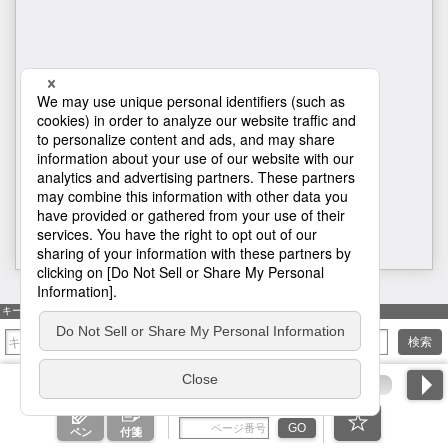
H1
キーワード検索
検索
ページ番号を入力
GO
ペン
付箋