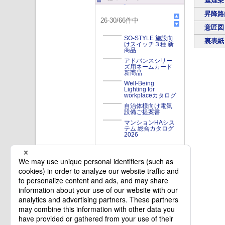
遮煙乗
昇降路
26
-
30
/
66
件中
意匠図
SO-STYLE 施設向
裏表紙
けスイッチ３種 新
商品
アドバンスシリー
ズ用ネームカード
新商品
Well-Being
Lighting for
workplaceカタログ
自治体様向け電気
設備ご提案書
マンションHAシス
テム 総合カタログ
2026