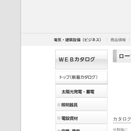
こ
こ
か
ら
本
文
で
す
電気・建築設備（ビジネス）
商品情報
。
ロー
カタロ
分類毎に