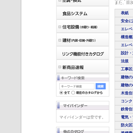
また、目
表紙
安全に
エレベ
構造概
エレベ
設計・
法規
工事区
建物の
建物の
木造住
コンク
鉄骨住
マイバインダーは空です。
電気・
防火区