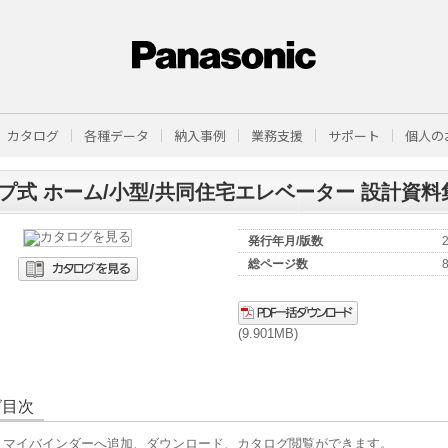
カタログ
各種データ
納入事例
業務支援
サポート
個人の
プ式 ホーム/小型/共同住宅エレベーター 設計資料
発行年月/版数
総ページ数
(9.901MB)
グ目次
、マイバインダーへ追加、ダウンロード、カタログ閲覧ができます。