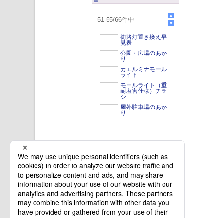
51
-
55
/
66
件中
街路灯置き換え早
見表
公園・広場のあか
り
カエルミナモール
ライト
モールライト（重
耐塩害仕様）チラ
シ
屋外駐車場のあか
り