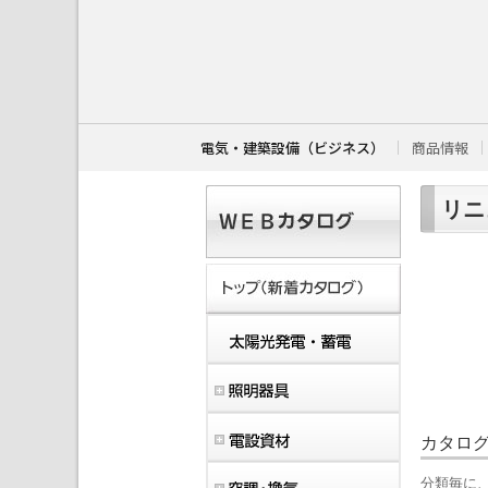
こ
こ
か
ら
本
文
で
す
電気・建築設備（ビジネス）
商品情報
。
リニ
カタロ
分類毎に