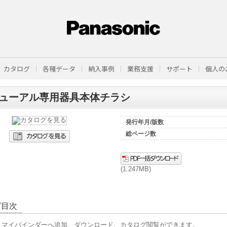
カタログ
各種データ
納入事例
業務支援
サポート
個人の
ューアル専用器具本体チラシ
発行年月/版数
総ページ数
(1.247MB)
グ目次
、マイバインダーへ追加、ダウンロード、カタログ閲覧ができます。