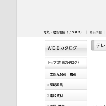
こ
こ
か
ら
本
文
で
す
電気・建築設備（ビジネス）
商品情報
。
テレ