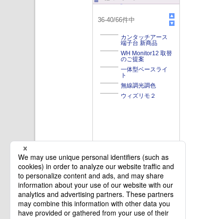
36
-
40
/
66
件中
カンタッチアース
端子台 新商品
WH Monitor12 取替
のご提案
一体型ベースライ
ト
無線調光調色
ウィズリモ２