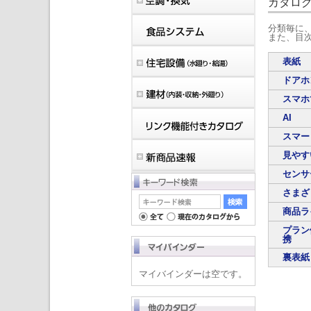
カタロ
分類毎に
また、目
表紙
ドアホ
スマホ
AI
スマー
見やす
センサ
さまざ
商品ラ
プラン
携
裏表紙
マイバインダーは空です。