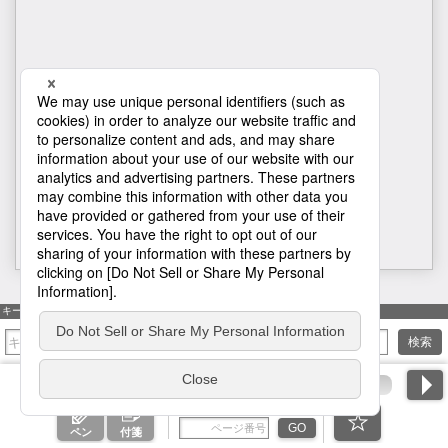
H1
キーワード検索
検索
ページ番号を入力
GO
ペン
付箋