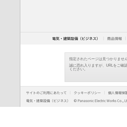
こ
こ
か
ら
本
文
で
す
電気・建築設備（ビジネス）
商品情報
。
指定されたページは見つかりませ
誠に恐れ入りますが、URLをご確
ください。
サイトのご利用にあたって
クッキーポリシー
個人情報保
電気・建築設備（ビジネス）
© Panasonic Electric Works Co., L